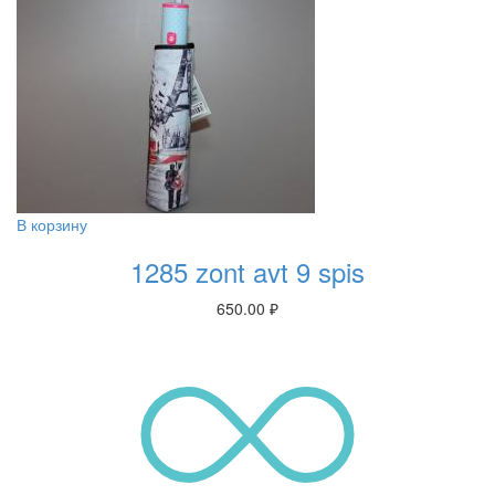
В корзину
1285 zont avt 9 spis
650.00
₽