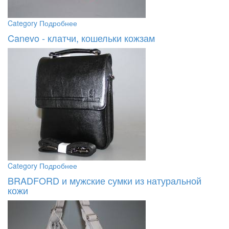
Category
Подробнее
Canevo - клатчи, кошельки кожзам
Category
Подробнее
BRADFORD и мужские сумки из натуральной
кожи