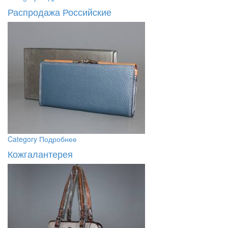
Распродажа Российские
Category
Подробнее
Кожгалантерея