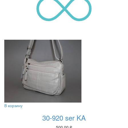
В корзину
30-920 ser KA
500.00
₽