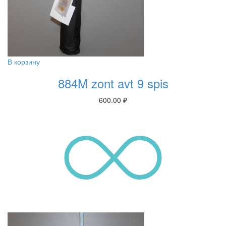
В корзину
884M zont avt 9 spis
600.00
₽