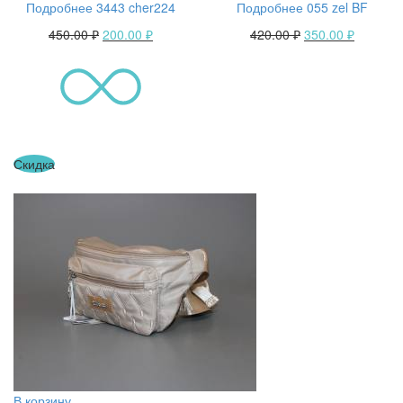
Подробнее 3443 cher224
Подробнее 055 zel BF
450.00
₽
200.00
₽
420.00
₽
350.00
₽
Скидка
В корзину