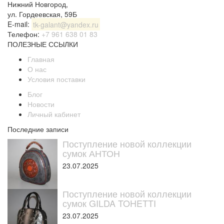
Нижний Новгород
,
ул. Гордеевская, 59Б
E-mail:
tk-galant@yandex.ru
Телефон:
+7 961 638 01 83
ПОЛЕЗНЫЕ ССЫЛКИ
Главная
О нас
Условия поставки
Блог
Новости
Личный кабинет
Последние записи
Поступление новой коллекции
сумок АНТОН
23.07.2025
Поступление новой коллекции
сумок GILDA TOHETTI
23.07.2025