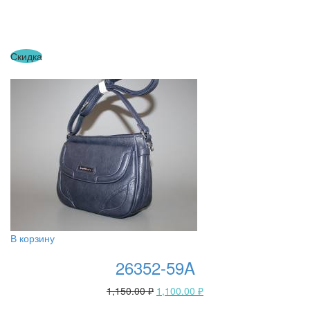
Скидка
В корзину
26352-59A
1,150.00
₽
1,100.00
₽