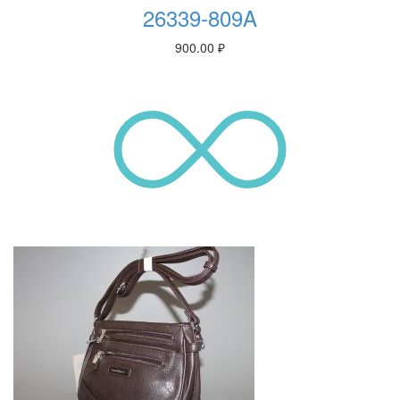
26339-809A
900.00
₽