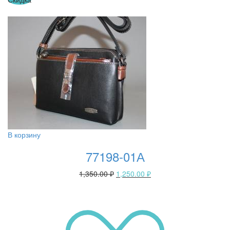
В корзину
77198-01А
1,350.00
₽
1,250.00
₽