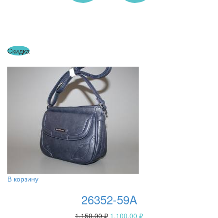
Скидка
В корзину
26352-59A
1,150.00
₽
1,100.00
₽