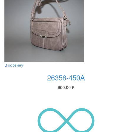
В корзину
26358-450A
900.00
₽