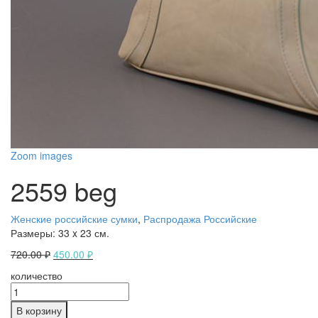
Zoom images
2559 beg
Женские российские сумки
,
Распродажа Российские
Размеры:
33 x 23 см.
720.00
₽
450.00
₽
количество
В корзину