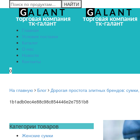
Главная
Условия поставки
Каталог
О нас
Новости
Контакты
0
На главную
Блог
Дорогая простота элитных брендов: сумки,
1b1adb0ec4e88c98c854446e2e7551b8
Категории товаров
Женские сумки