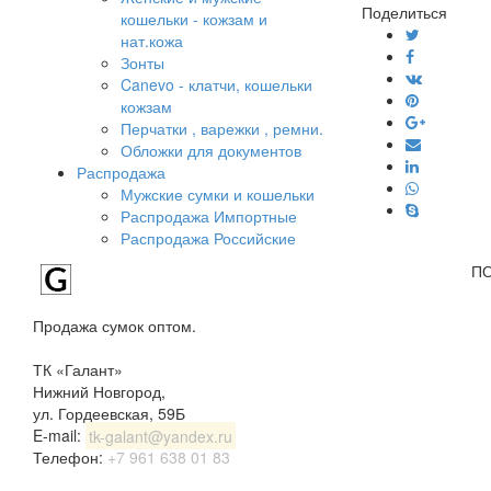
Поделиться
кошельки - кожзам и
нат.кожа
Зонты
Canevo - клатчи, кошельки
кожзам
Перчатки , варежки , ремни.
Обложки для документов
Распродажа
Мужские сумки и кошельки
Распродажа Импортные
Распродажа Российские
П
Продажа сумок оптом.
ТК «Галант»
Нижний Новгород
,
ул. Гордеевская, 59Б
E-mail:
tk-galant@yandex.ru
Телефон:
+7 961 638 01 83