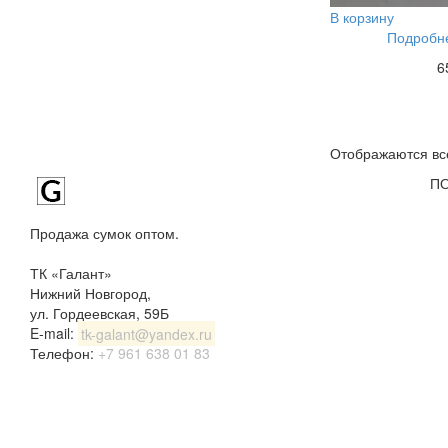
В корзину
Подробне
6
Отображаются все
П
Продажа сумок оптом.
ТК «Галант»
Нижний Новгород
,
ул. Гордеевская, 59Б
E-mail:
tk-galant@yandex.ru
Телефон:
+7 961 638 01 83