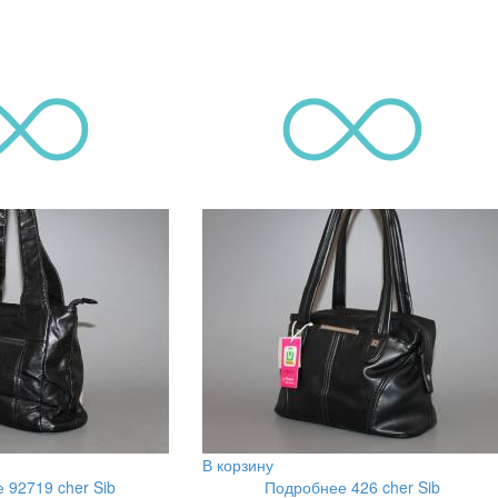
В корзину
 92719 cher Sib
Подробнее 426 cher Sib