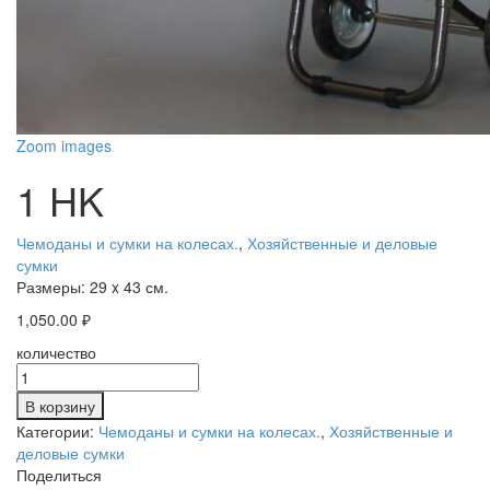
Zoom images
1 HK
Чемоданы и сумки на колесах.
,
Хозяйственные и деловые
сумки
Размеры:
29 x 43 см.
1,050.00
₽
количество
В корзину
Категории:
Чемоданы и сумки на колесах.
,
Хозяйственные и
деловые сумки
Поделиться