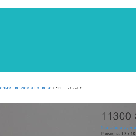
льки - кожзам и нат.кожа
11300-3 zel GL
11300-
Женские и мужски
Размеры:
19 x 10