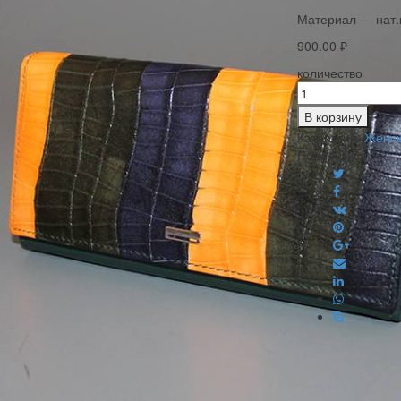
Материал — нат.
900.00
₽
количество
В корзину
Категория:
Женск
Поделиться