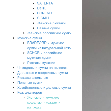
SAFENTA
Dellilu
BONENO
SIBAILI
Женские рюкзаки
Разные сумки
Женские российские сумки
Мужские сумки
BRADFORD и мужские
сумки из натуральной кожи
SCHOR и российские
мужские сумки
Рюкзаки мужские
Чемоданы и сумки на колесах.
Дорожные и спортивные сумки
Рюкзаки школьные
Поясные сумки
Хозяйственные и деловые сумки
Кожгалантерея
Женские и мужские
кошельки - кожзам и
нат.кожа