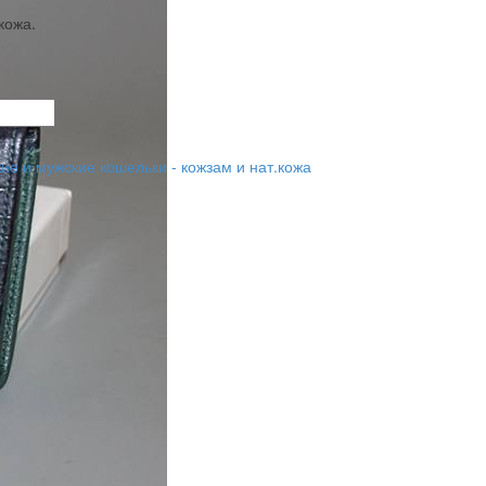
кожа.
ие и мужские кошельки - кожзам и нат.кожа