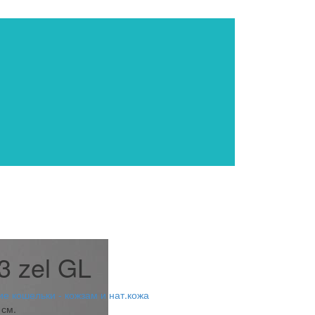
3 zel GL
е кошельки - кожзам и нат.кожа
 см.