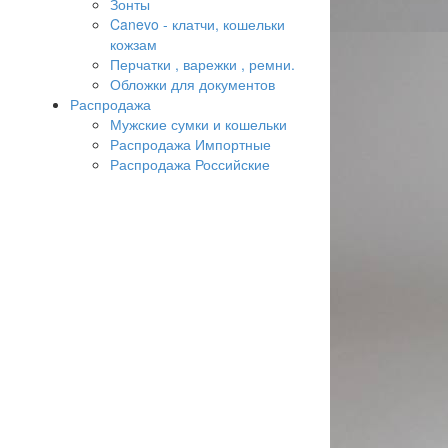
Зонты
Canevo - клатчи, кошельки
кожзам
Перчатки , варежки , ремни.
Обложки для документов
Распродажа
Мужские сумки и кошельки
Распродажа Импортные
Распродажа Российские