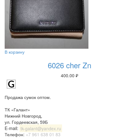
В корзину
6026 cher Zn
400.00
₽
Продажа сумок оптом.
ТК «Галант»
Нижний Новгород
,
ул. Гордеевская, 59Б
E-mail:
tk-galant@yandex.ru
Телефон:
+7 961 638 01 83