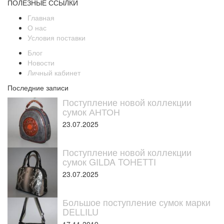
ПОЛЕЗНЫЕ ССЫЛКИ
Главная
О нас
Условия поставки
Блог
Новости
Личный кабинет
Последние записи
Поступление новой коллекции
сумок АНТОН
23.07.2025
Поступление новой коллекции
сумок GILDA TOHETTI
23.07.2025
Большое поступление сумок марки
DELLILU