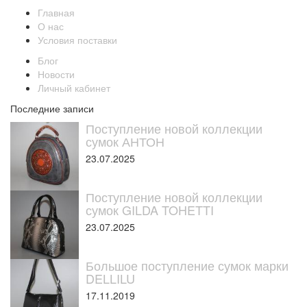
Главная
О нас
Условия поставки
Блог
Новости
Личный кабинет
Последние записи
Поступление новой коллекции
сумок АНТОН
23.07.2025
Поступление новой коллекции
сумок GILDA TOHETTI
23.07.2025
Большое поступление сумок марки
DELLILU
17.11.2019