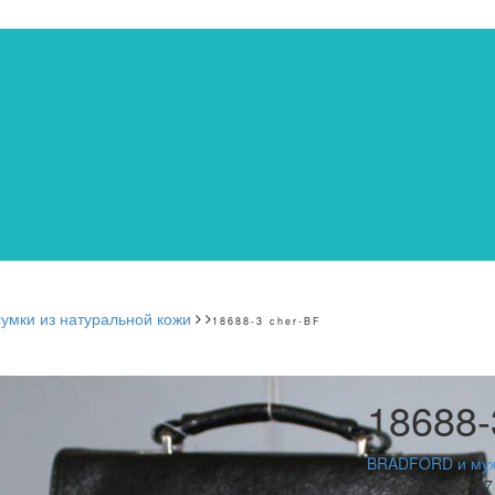
мки из натуральной кожи
18688-3 cher-BF
18688-
BRADFORD и мужс
Размеры:
23 x 27