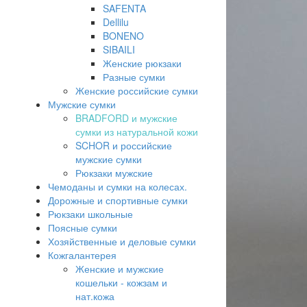
SAFENTA
Dellilu
BONENO
SIBAILI
Женские рюкзаки
Разные сумки
Женские российские сумки
Мужские сумки
BRADFORD и мужские
сумки из натуральной кожи
SCHOR и российские
мужские сумки
Рюкзаки мужские
Чемоданы и сумки на колесах.
Дорожные и спортивные сумки
Рюкзаки школьные
Поясные сумки
Хозяйственные и деловые сумки
Кожгалантерея
Женские и мужские
кошельки - кожзам и
нат.кожа