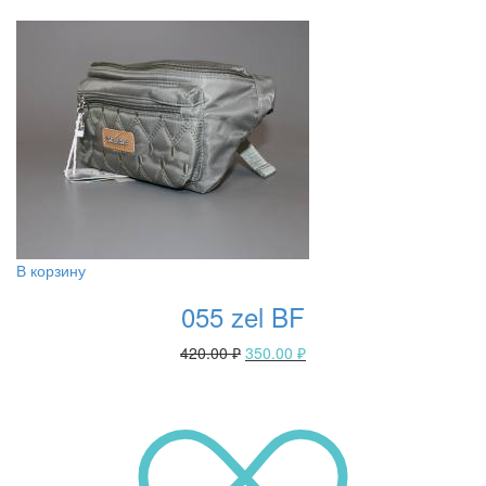
В корзину
055 zel BF
420.00
₽
350.00
₽