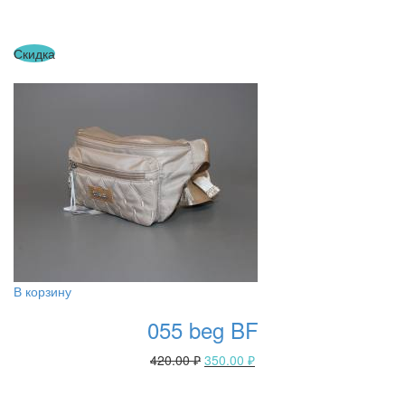
Скидка
В корзину
055 beg BF
420.00
₽
350.00
₽