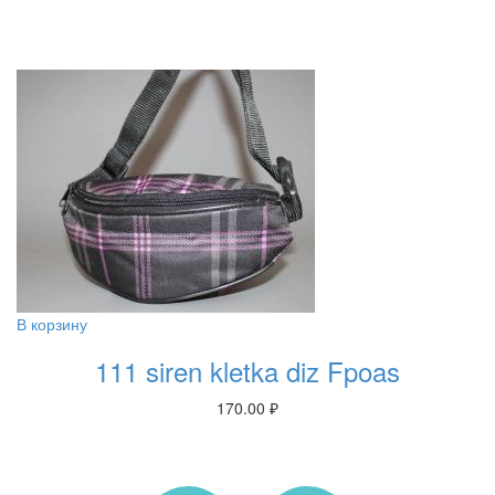
В корзину
111 siren kletka diz Fpoas
170.00
₽