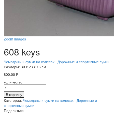
Zoom images
608 keys
Чемоданы и сумки на колесах.
,
Дорожные и спортивные сумки
Размеры:
30 x 23 x 16 см.
800.00
₽
количество
В корзину
Категории:
Чемоданы и сумки на колесах.
,
Дорожные и
спортивные сумки
Поделиться