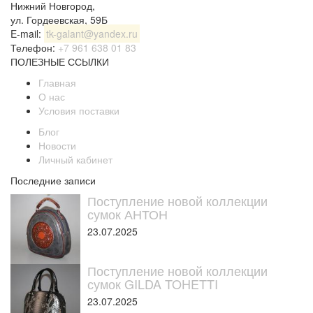
Нижний Новгород
,
ул. Гордеевская, 59Б
E-mail:
tk-galant@yandex.ru
Телефон:
+7 961 638 01 83
ПОЛЕЗНЫЕ ССЫЛКИ
Главная
О нас
Условия поставки
Блог
Новости
Личный кабинет
Последние записи
Поступление новой коллекции
сумок АНТОН
23.07.2025
Поступление новой коллекции
сумок GILDA TOHETTI
23.07.2025