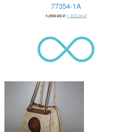
77354-1A
1,350.00
₽
1,300.00
₽