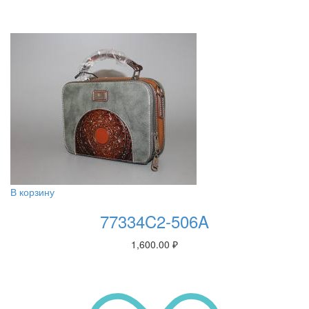
В корзину
77334C2-506A
1,600.00
₽