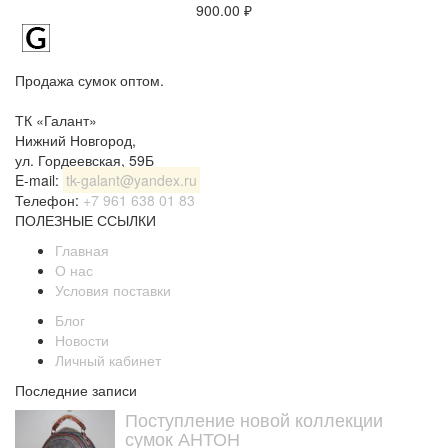
900.00
₽
Продажа сумок оптом.
ТК «Галант»
Нижний Новгород
,
ул. Гордеевская, 59Б
E-mail:
tk-galant@yandex.ru
Телефон:
+7 961 638 01 83
ПОЛЕЗНЫЕ ССЫЛКИ
Главная
О нас
Условия поставки
Блог
Новости
Личный кабинет
Последние записи
Поступление новой коллекции
сумок АНТОН