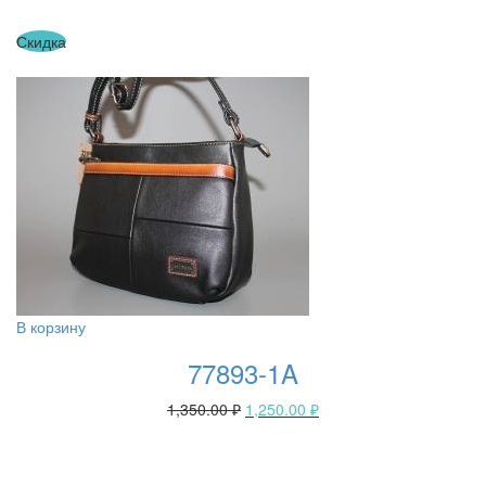
Скидка
В корзину
77893-1A
1,350.00
₽
1,250.00
₽