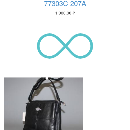
77303C-207A
1,900.00
₽