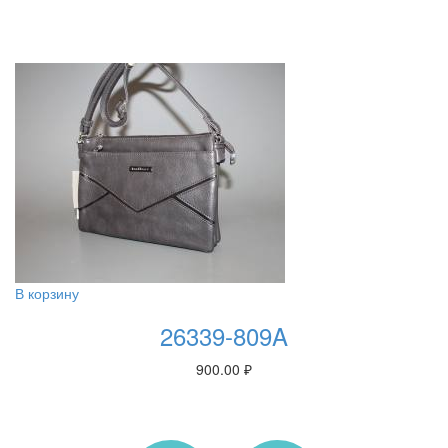
В корзину
26339-809A
900.00
₽