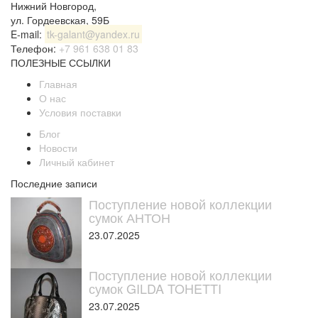
Нижний Новгород
,
ул. Гордеевская, 59Б
E-mail:
tk-galant@yandex.ru
Телефон:
+7 961 638 01 83
ПОЛЕЗНЫЕ ССЫЛКИ
Главная
О нас
Условия поставки
Блог
Новости
Личный кабинет
Последние записи
Поступление новой коллекции
сумок АНТОН
23.07.2025
Поступление новой коллекции
сумок GILDA TOHETTI
23.07.2025