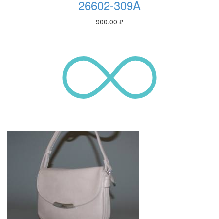
26602-309A
900.00
₽