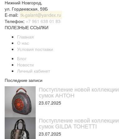
Нижний Новгород
,
ул. Гордеевская, 59Б
E-mail:
tk-galant@yandex.ru
Телефон:
+7 961 638 01 83
ПОЛЕЗНЫЕ ССЫЛКИ
Главная
О нас
Условия поставки
Блог
Новости
Личный кабинет
Последние записи
Поступление новой коллекции
сумок АНТОН
23.07.2025
Поступление новой коллекции
сумок GILDA TOHETTI
23.07.2025