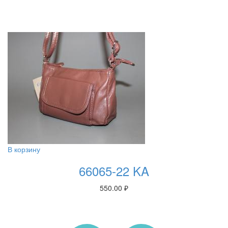
В корзину
66065-22 KA
550.00
₽