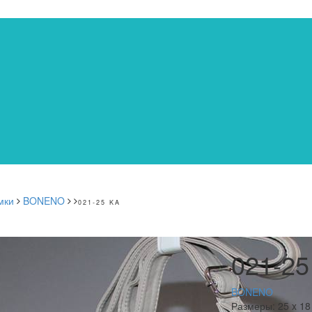
мки
BONENO
021-25 KA
021-25
BONENO
Размеры:
25 x 18