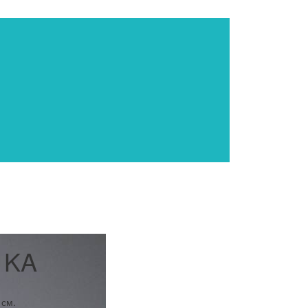
 KA
 см.