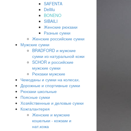
SAFENTA
Dellilu
BONENO
SIBAILI
Женские рюкзаки
Разные сумки
Женские российские сумки
Мужские сумки
BRADFORD и мужские
сумки из натуральной кожи
SCHOR и российские
мужские сумки
Рюкзаки мужские
Чемоданы и сумки на колесах.
Дорожные и спортивные сумки
Рюкзаки школьные
Поясные сумки
Хозяйственные и деловые сумки
Кожгалантерея
Женские и мужские
кошельки - кожзам и
нат.кожа