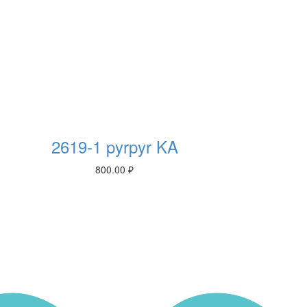
2619-1 pyrpyr KA
800.00
₽