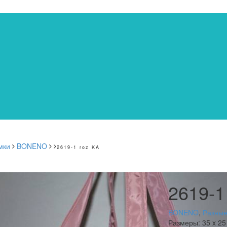
мки
BONENO
2619-1 roz KA
2619-1
BONENO
,
Разные
Размеры:
35 x 25