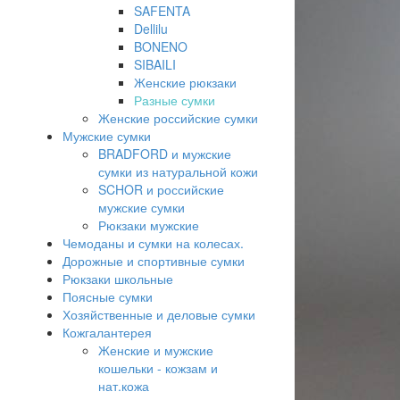
SAFENTA
Dellilu
BONENO
SIBAILI
Женские рюкзаки
Разные сумки
Женские российские сумки
Мужские сумки
BRADFORD и мужские
сумки из натуральной кожи
SCHOR и российские
мужские сумки
Рюкзаки мужские
Чемоданы и сумки на колесах.
Дорожные и спортивные сумки
Рюкзаки школьные
Поясные сумки
Хозяйственные и деловые сумки
Кожгалантерея
Женские и мужские
кошельки - кожзам и
нат.кожа