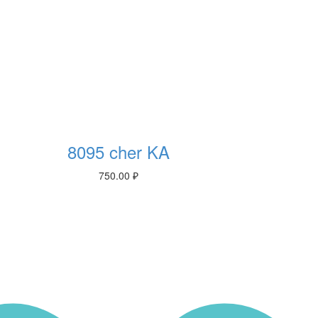
8095 cher KA
750.00
₽