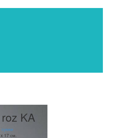
 roz KA
 сумки
 x 17 см.