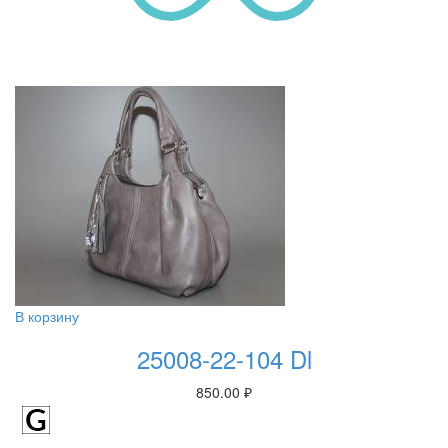
В корзину
25008-22-104 Dl
850.00
₽