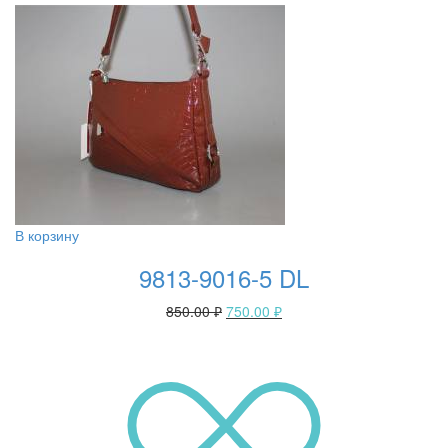
В корзину
9813-9016-5 DL
850.00
₽
750.00
₽