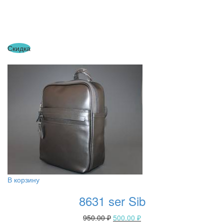
Скидка
В корзину
8631 ser Sib
950.00
₽
500.00
₽