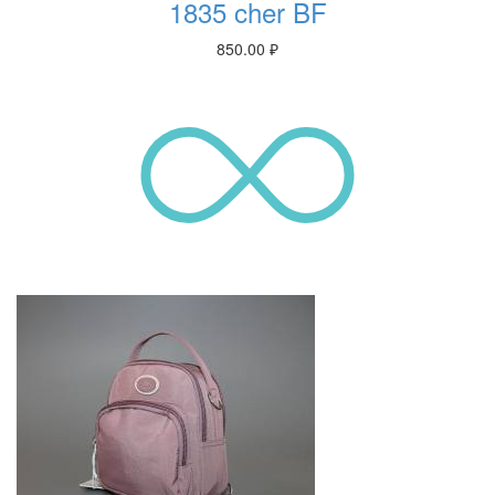
1835 cher BF
850.00
₽