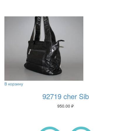
В корзину
92719 cher Sib
950.00
₽