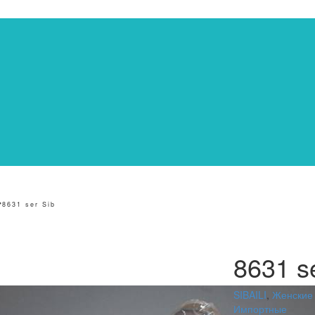
8631 ser Sib
8631 s
SIBAILI
,
Женские
Импортные