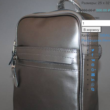
Размеры:
25 x 32
950.00
₽
500.00
₽
количество
В корзину
Категории:
SIBAIL
Распродажа Имп
Поделиться