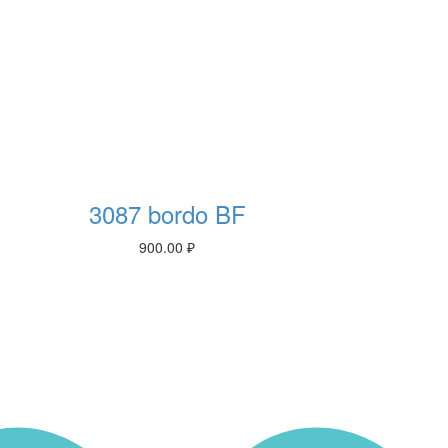
3087 bordo BF
900.00
₽