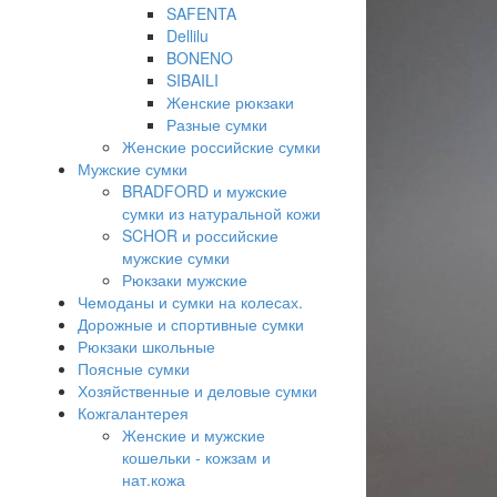
SAFENTA
Dellilu
BONENO
SIBAILI
Женские рюкзаки
Разные сумки
Женские российские сумки
Мужские сумки
BRADFORD и мужские
сумки из натуральной кожи
SCHOR и российские
мужские сумки
Рюкзаки мужские
Чемоданы и сумки на колесах.
Дорожные и спортивные сумки
Рюкзаки школьные
Поясные сумки
Хозяйственные и деловые сумки
Кожгалантерея
Женские и мужские
кошельки - кожзам и
нат.кожа