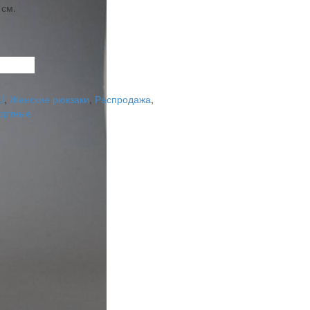
 см.
I
,
Женские рюкзаки
,
Распродажа
,
ортные