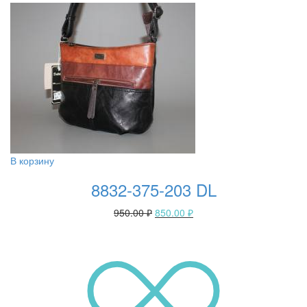
В корзину
8832-375-203 DL
950.00
₽
850.00
₽