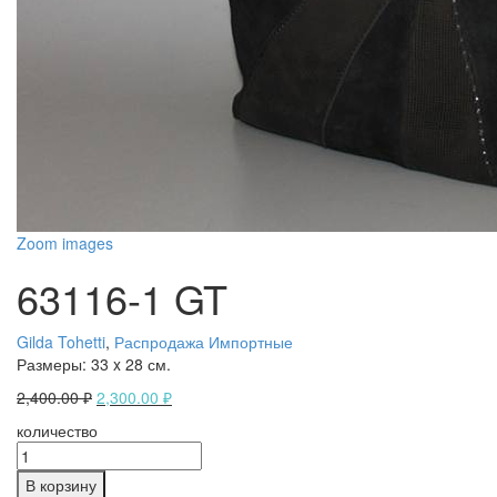
Zoom images
63116-1 GT
Gilda Tohetti
,
Распродажа Импортные
Размеры:
33 x 28 см.
2,400.00
₽
2,300.00
₽
количество
В корзину