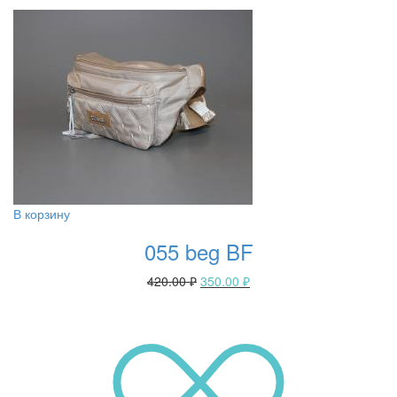
В корзину
055 beg BF
420.00
₽
350.00
₽