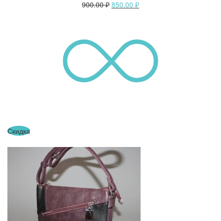
900.00
₽
850.00
₽
Скидка