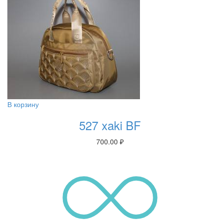
В корзину
527 xaki BF
700.00
₽