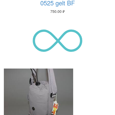
0525 gelt BF
750.00
₽