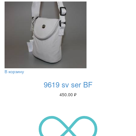
В корзину
9619 sv ser BF
450.00
₽