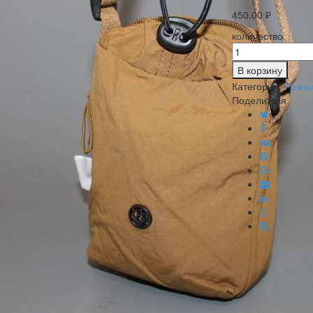
450.00
₽
количество
В корзину
Категория:
Разны
Поделиться