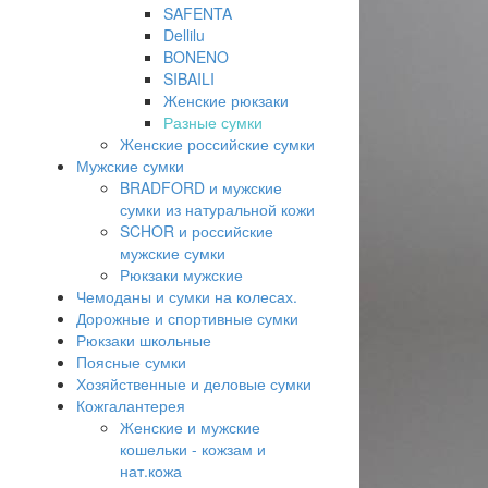
SAFENTA
Dellilu
BONENO
SIBAILI
Женские рюкзаки
Разные сумки
Женские российские сумки
Мужские сумки
BRADFORD и мужские
сумки из натуральной кожи
SCHOR и российские
мужские сумки
Рюкзаки мужские
Чемоданы и сумки на колесах.
Дорожные и спортивные сумки
Рюкзаки школьные
Поясные сумки
Хозяйственные и деловые сумки
Кожгалантерея
Женские и мужские
кошельки - кожзам и
нат.кожа