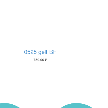
0525 gelt BF
750.00
₽