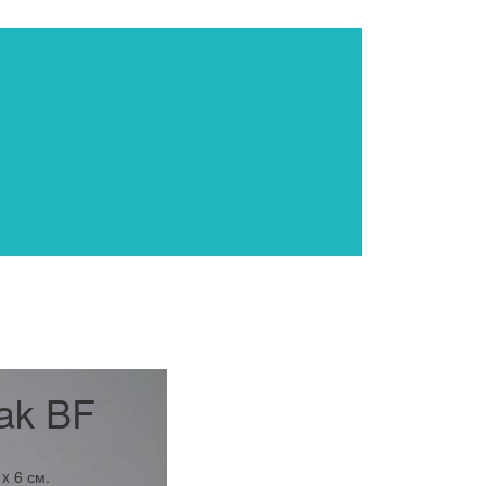
ak BF
 x 6 см.