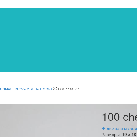
льки - кожзам и нат.кожа
100 cher Zn
100 ch
Женские и мужски
Размеры:
19 x 10