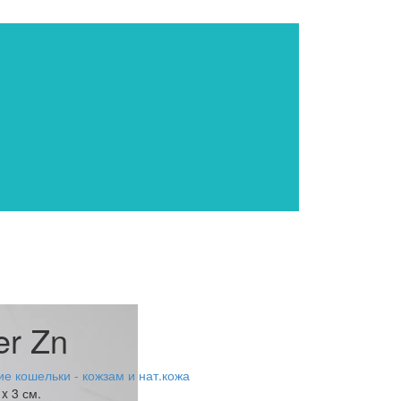
er Zn
е кошельки - кожзам и нат.кожа
 x 3 см.