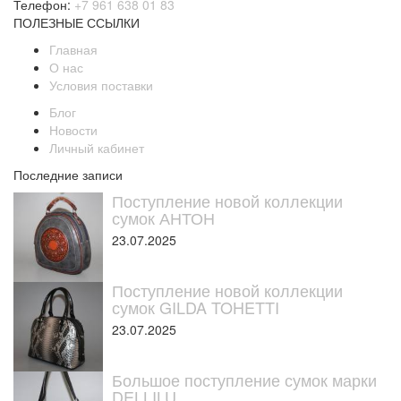
Телефон:
+7 961 638 01 83
ПОЛЕЗНЫЕ ССЫЛКИ
Главная
О нас
Условия поставки
Блог
Новости
Личный кабинет
Последние записи
Поступление новой коллекции
сумок АНТОН
23.07.2025
Поступление новой коллекции
сумок GILDA TOHETTI
23.07.2025
Большое поступление сумок марки
DELLILU