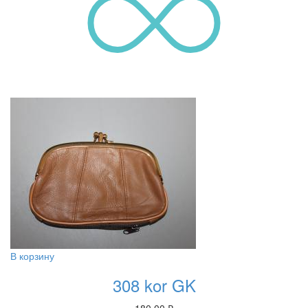
В корзину
308 kor GK
180.00
₽