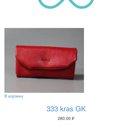
В корзину
333 kras GK
280.00
₽