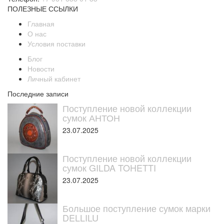
ПОЛЕЗНЫЕ ССЫЛКИ
Главная
О нас
Условия поставки
Блог
Новости
Личный кабинет
Последние записи
Поступление новой коллекции
сумок АНТОН
23.07.2025
Поступление новой коллекции
сумок GILDA TOHETTI
23.07.2025
Большое поступление сумок марки
DELLILU